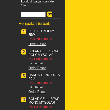
kotak di bawah dan klik
'Go'.
Penjualan terbaik
PJU LED PHILIPS
1
55W
Rp.4.780.000,00
Order Pesan
SOLAR CELL 150WP
2
POLY MYSOLAR
Rp.1.800.000,00
Order Pesan
HARGA TIANG OCTA
3
PJU
Rp.2.300.000,00
Order Pesan
SOLAR CELL 150WP
4
MONO MYSOLAR
Rp.1.875.000,00