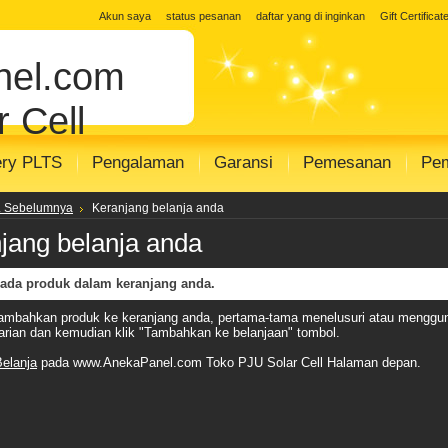
 Solar Cell
jual solar panel
Distributor 
Akun saya
status pesanan
daftar yang di inginkan
Gift Certificat
 surya
toko panel surya
Distributor PJU
el.com
r SHS SISTEM
modul solar panel
modul s
 Cell
ery PLTS
Pengalaman
Garansi
Pemesanan
Pe
.. Sebelumnya
Keranjang belanja anda
jang belanja anda
 ada produk dalam keranjang anda.
mbahkan produk ke keranjang anda, pertama-tama menelusuri atau menggu
arian dan kemudian klik "Tambahkan ke belanjaan" tombol.
Belanja
pada www.AnekaPanel.com Toko PJU Solar Cell Halaman depan.