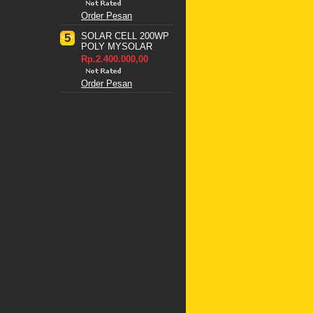
Order Pesan
SOLAR CELL 200WP
5
POLY MYSOLAR
Rp.2.400.000,00
Order Pesan