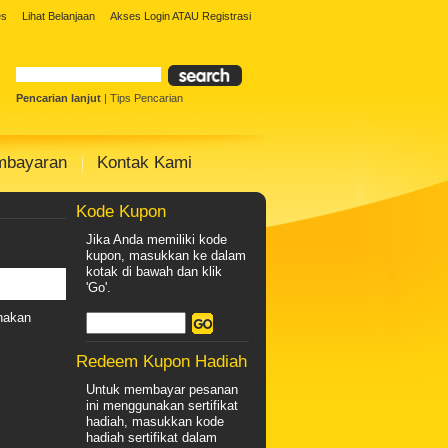
Solar Panel
Toko Solar Panel
agen solar
es
Lihat Belanjaan
Akses Login
ATAU
Registrasi
 Surya
Paket Warning Led Surya
olar cell
Pencarian lanjut
|
Tips Pencarian
mbayaran
Kontak Kami
Kode Kupon
Jika Anda memiliki kode
kupon, masukkan ke dalam
kotak di bawah dan klik
'Go'.
nakan
Redeem Kupon Hadiah
Untuk membayar pesanan
ini menggunakan sertifikat
hadiah, masukkan kode
hadiah sertifikat dalam