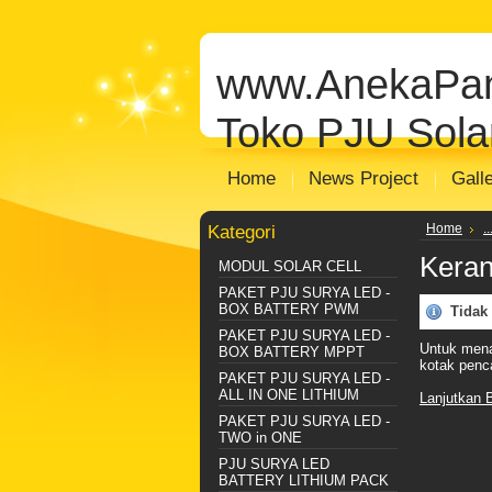
jual solar cell
Distributor Solar Cell
Toko
panel
jual panel surya
distributor panel
www.AnekaPan
Distributor Plts Sentralisasi
Distributo
Toko PJU Solar
Home
News Project
Gall
Kategori
Home
.
Keran
MODUL SOLAR CELL
PAKET PJU SURYA LED -
BOX BATTERY PWM
Tidak
PAKET PJU SURYA LED -
Untuk mena
BOX BATTERY MPPT
kotak penc
PAKET PJU SURYA LED -
ALL IN ONE LITHIUM
Lanjutkan 
PAKET PJU SURYA LED -
TWO in ONE
PJU SURYA LED
BATTERY LITHIUM PACK