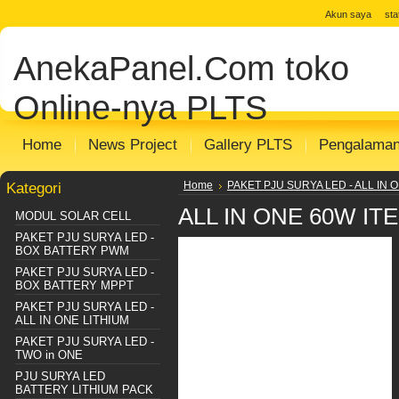
jual solar cell
Distributor Solar Cell
Toko
Akun saya
st
Panel
Toko Solar Panel
agen solar pan
AnekaPanel.Com
toko
panel surya
Distributor PJU Surya
Pake
Sentralisasi
Distributor SHS SISTEM
m
Online-nya PLTS
Home
News Project
Gallery PLTS
Pengalama
Kategori
Home
PAKET PJU SURYA LED - ALL IN 
ALL IN ONE 60W IT
MODUL SOLAR CELL
PAKET PJU SURYA LED -
BOX BATTERY PWM
PAKET PJU SURYA LED -
BOX BATTERY MPPT
PAKET PJU SURYA LED -
ALL IN ONE LITHIUM
PAKET PJU SURYA LED -
TWO in ONE
PJU SURYA LED
BATTERY LITHIUM PACK