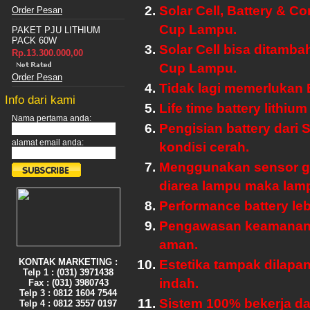
Solar Cell, Battery & C
Order Pesan
Cup Lampu.
PAKET PJU LITHIUM
PACK 60W
Solar Cell bisa ditamba
Rp.13.300.000,00
Cup Lampu.
Order Pesan
Tidak lagi memerlukan 
Info dari kami
Life time battery lithi
Nama pertama anda:
Pengisian battery dari 
alamat email anda:
kondisi cerah.
Menggunakan sensor ger
diarea lampu maka lamp
Performance battery le
Pengawasan keamanan 
aman.
KONTAK MARKETING :
Estetika tampak dilapa
Telp 1 : (031) 3971438
indah.
Fax : (031) 3980743
Telp 3 : 0812 1604 7544
Sistem 100% bekerja da
Telp 4 : 0812 3557 0197