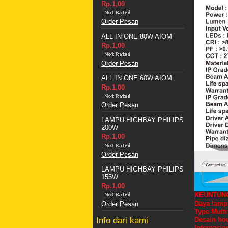
Rp.1,00
Order Pesan
ALL IN ONE 80W AIOM
Rp.1,00
Order Pesan
ALL IN ONE 60W AIOM
Rp.1,00
Order Pesan
LAMPU HIGHBAY PHILIPS
200W
Rp.1,00
Order Pesan
LAMPU HIGHBAY PHILIPS
155W
Rp.1,00
KEUNTUN
Daya lampu
Order Pesan
Type Multi
Info dari kami
Desain hou
Internasio