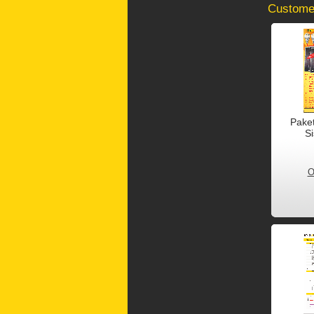
Customer
Pake
S
O