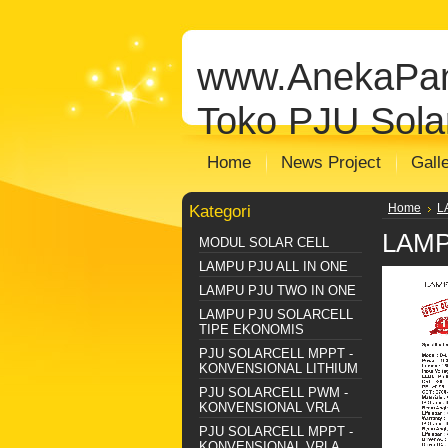
jual solar cell
Distributor Solar Cell
Toko
panel
jual panel surya
distributor panel
www.AnekaPan
Distributor Plts Sentralisasi
Distributo
Toko PJU Solar
Home
News Project
Gall
Kategori
Home
L
LAMP
MODUL SOLAR CELL
LAMPU PJU ALL IN ONE
LAMPU PJU TWO IN ONE
LAMPU PJU SOLARCELL
TIPE EKONOMIS
PJU SOLARCELL MPPT -
KONVENSIONAL LITHIUM
PJU SOLARCELL PWM -
KONVENSIONAL VRLA
PJU SOLARCELL MPPT -
KONVENSIONAL VRLA