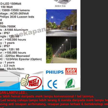
GAN LAMPU LED :
 lebih hemat daripada merk lampu konvensional / led lainnya.
 Led terang cahaya lampu lebih terang & merata daripada merk lampu le
sing anti resapan air/binatang, resapan panas terbaik & berteknologi st
nal.