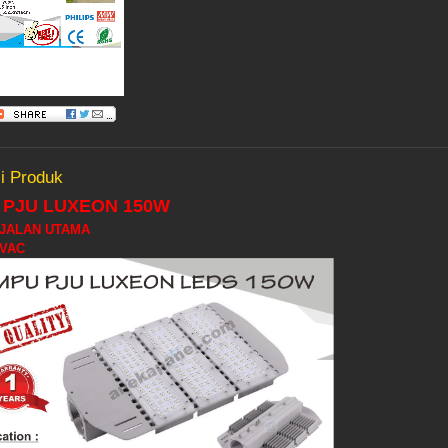
i Produk
 PJU LUXEON 150W
 JALAN UTAMA
 VAC