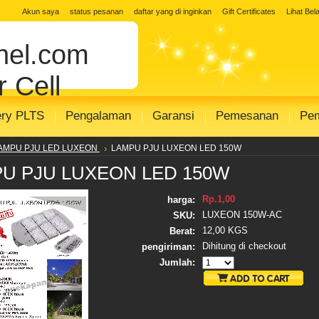
 Solar Cell
jual solar panel
Distributor 
Akun saya
status pesanan
daftar yang di inginkan
Gift Certificates
Lihat Bel
 surya
toko panel surya
Distributor PJU
el.com
r SHS SISTEM
modul solar panel
modul s
 Cell
ery PLTS
Pengalaman
Garansi
Pemesanan
Pe
AMPU PJU LED LUXEON
LAMPU PJU LUXEON LED 150W
U PJU LUXEON LED 150W
Rp.1,00
harga:
LUXEON 150W-AC
SKU:
12,00 KGS
Berat:
Dihitung di checkout
pengiriman:
Jumlah: