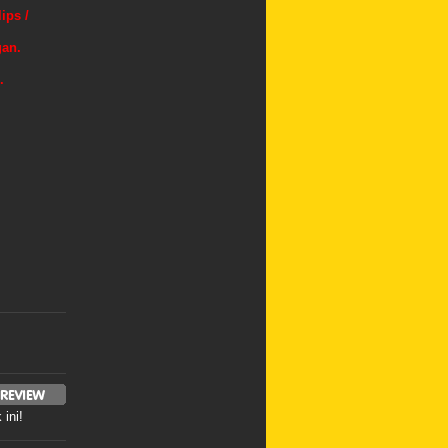
ips /
gan.
.
ini!