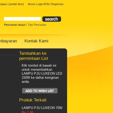
Solar Panel
Toko Solar Panel
agen solar
anjaan
(:jumlah item)
Akses Login
ATAU
Registrasi
 Surya
Paket Warning Led Surya
olar cell
Pencarian lanjut
|
Tips Pencarian
mbayaran
Kontak Kami
Tambahkan ke
permintaan List
Klik tombol di bawah ini
untuk menambahkan
LAMPU PJU LUXEON LED
150W ke daftar keinginan
anda.
Produk Terkait
LAMPU PJU LUXEON 70W
Rp.1,00