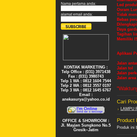
Nama pertama anda:
Led produ
Osram Lu
Tidak men
alamat email anda:
Bebas per
Dilengkapi
Daya gardu
Tagihan li
Memiliki I
Aplikasi P
Jalan anta
KONTAK MARKETING :
Jalan tol
Telp Office : (031) 3971438
Jalan perk
Fax : (031) 3980743
Jalan are
Telp 1 WA : 0812 1604 7544
Telp 2 WA : 0812 3557 0197
"Waktun
Telp 3 WA : 0812 1645 6767
Email :
anekasurya@yahoo.co.id
Cari Pro
LAMPU 
Product
OFFICE & SHOWROOM :
Jl. Mayjen Sungkono No.5
Produk ini
Gresik~Jatim