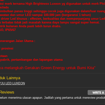
ksi merk ternama
High Brightness Luxeon yg digunakan untuk merk Phil
mileds
imbulkan panas tinggi sehingga cocok juga digunakan dalam/luar ruan
awatan dan umur LED sampai 100.000 jam (bergaransi 1 tahun)
 driver Led khusus : effesien, berkualitas dan memperpanjang umur Led
 terbatas tidak jadi masalah karena daya lampu sangat super hemat.
strik bulanan Anda pasti lebih turun dratis.
SO, IP65/67
enerangan Jalan Utama :
r provinsi
otaan
a pabrik, pertambangan dan lapangan utama
ya melangkah Gerakan Green Energy untuk Bumi Kita"
duk Lainnya
PJU LED LUXEON
 Reviews
 belum menerima ulasan apapun. Jadilah yang pertama untuk mereview produk 