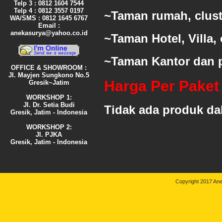
Telp 3 : 0812 1604 7544
Telp 4 : 0812 3557 0197
~Taman rumah, clus
WA/SMS : 0812 1645 6767
Email :
anekasurya@yahoo.co.id
~Taman Hotel, Villa,
~Taman Kantor dan p
OFFICE & SHOWROOM :
Jl. Mayjen Sungkono No.5
Harga Per Paket
Gresik~Jatim
WORKSHOP 1:
Jl. Dr. Setia Budi
Tidak ada produk dal
Gresik, Jatim - Indonesia
WORKSHOP 2:
Jl. PJKA
Gresik, Jatim - Indonesia
Copyright 2017 An