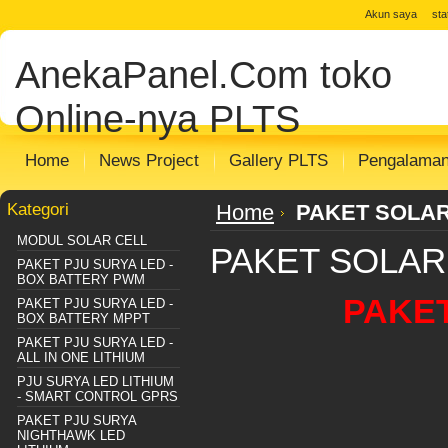
Akun saya
st
AnekaPanel.Com
toko
Online-nya PLTS
Home
News Project
Gallery PLTS
Pengalama
Kategori
Home
PAKET SOLA
MODUL SOLAR CELL
PAKET SOLA
PAKET PJU SURYA LED -
BOX BATTERY PWM
PAKE
PAKET PJU SURYA LED -
BOX BATTERY MPPT
PAKET PJU SURYA LED -
ALL IN ONE LITHIUM
PJU SURYA LED LITHIUM
- SMART CONTROL GPRS
PAKET PJU SURYA
NIGHTHAWK LED