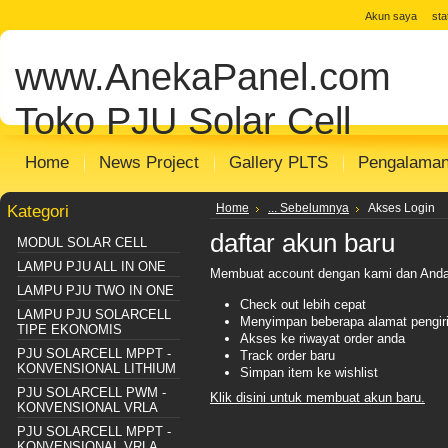
jual solar cell
Distributor Solar Cell
Toko
Akun saya
st
Panel
Toko Solar Panel
agen solar pan
www.AnekaPanel.com
panel surya
Distributor PJU Surya
Pake
Sentralisasi
Distributor SHS SISTEM
m
Toko PJU Solar Cell
Home
News Project
Gallery PLTS
Pengalama
Kategori
Home
... Sebelumnya
Akses Login
daftar akun baru
MODUL SOLAR CELL
LAMPU PJU ALL IN ONE
Membuat account dengan kami dan Anda
LAMPU PJU TWO IN ONE
Check out lebih cepat
LAMPU PJU SOLARCELL
Menyimpan beberapa alamat pengir
TIPE EKONOMIS
Akses ke riwayat order anda
PJU SOLARCELL MPPT -
Track order baru
KONVENSIONAL LITHIUM
Simpan item ke wishlist
PJU SOLARCELL PWM -
Klik disini untuk membuat akun baru.
KONVENSIONAL VRLA
PJU SOLARCELL MPPT -
KONVENSIONAL VRLA