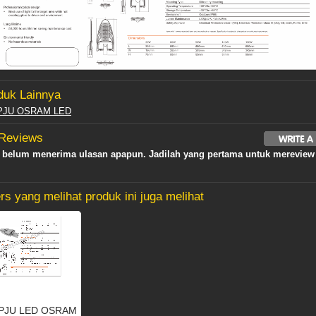
duk Lainnya
PJU OSRAM LED
 Reviews
i belum menerima ulasan apapun. Jadilah yang pertama untuk mereview
s yang melihat produk ini juga melihat
PJU LED OSRAM