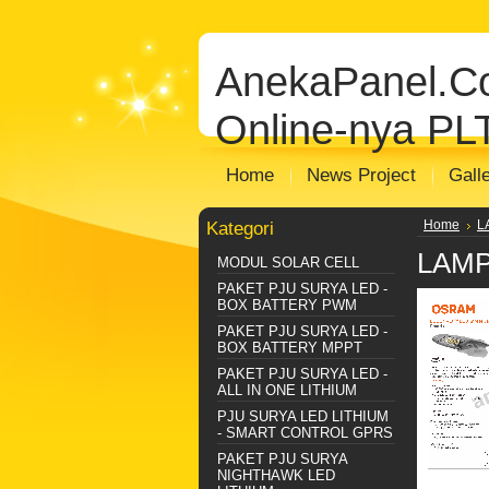
AnekaPanel.
Online-nya PL
Home
News Project
Gall
Kategori
Home
L
LAMP
MODUL SOLAR CELL
PAKET PJU SURYA LED -
BOX BATTERY PWM
PAKET PJU SURYA LED -
BOX BATTERY MPPT
PAKET PJU SURYA LED -
ALL IN ONE LITHIUM
PJU SURYA LED LITHIUM
- SMART CONTROL GPRS
PAKET PJU SURYA
NIGHTHAWK LED