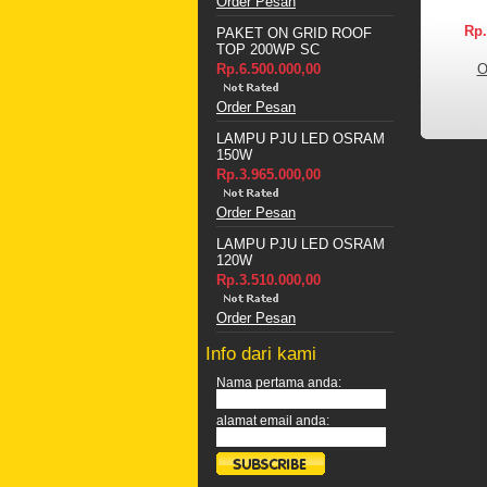
Order Pesan
Rp.
PAKET ON GRID ROOF
TOP 200WP SC
Rp.6.500.000,00
O
Order Pesan
LAMPU PJU LED OSRAM
150W
Rp.3.965.000,00
Order Pesan
LAMPU PJU LED OSRAM
120W
Rp.3.510.000,00
Order Pesan
Info dari kami
Nama pertama anda:
alamat email anda: