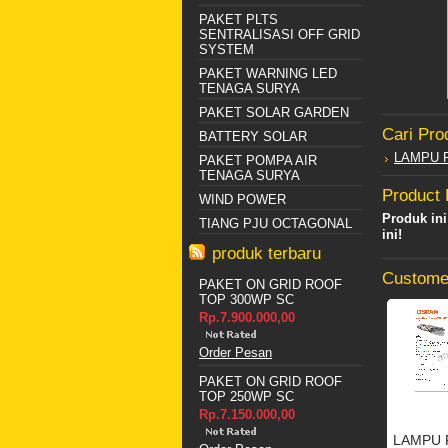
PAKET PLTS
SENTRALISASI OFF GRID
SYSTEM
PAKET WARNING LED
TENAGA SURYA
PAKET SOLAR GARDEN
Cari Pro
BATTERY SOLAR
LAMPU 
PAKET POMPA AIR
TENAGA SURYA
Product
WIND POWER
Produk in
TIANG PJU OCTAGONAL
ini!
produk terbaru
Customer
PAKET ON GRID ROOF
TOP 300WP SC
Rp.7.900.000,00
Order Pesan
PAKET ON GRID ROOF
TOP 250WP SC
Rp.7.150.000,00
LAMPU 