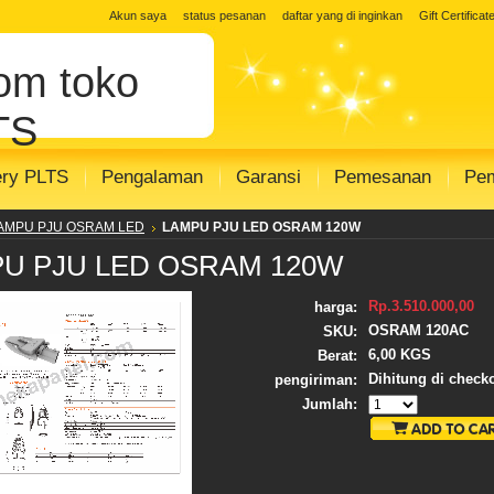
Akun saya
status pesanan
daftar yang di inginkan
Gift Certificat
Com
toko
TS
ery PLTS
Pengalaman
Garansi
Pemesanan
Pe
AMPU PJU OSRAM LED
LAMPU PJU LED OSRAM 120W
U PJU LED OSRAM 120W
Rp.3.510.000,00
harga:
OSRAM 120AC
SKU:
6,00 KGS
Berat:
Dihitung di check
pengiriman:
Jumlah: