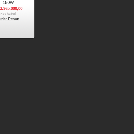
150W
3.965.000,00
rder Pesan