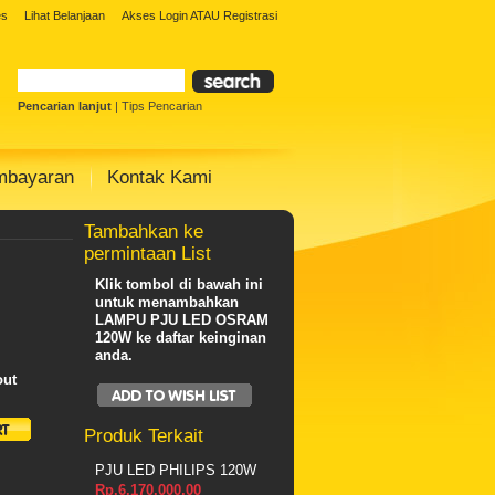
es
Lihat Belanjaan
Akses Login
ATAU
Registrasi
Pencarian lanjut
|
Tips Pencarian
mbayaran
Kontak Kami
Tambahkan ke
permintaan List
Klik tombol di bawah ini
untuk menambahkan
LAMPU PJU LED OSRAM
120W ke daftar keinginan
anda.
out
Produk Terkait
PJU LED PHILIPS 120W
Rp.6.170.000,00