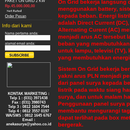
PAKET ON GRID 2 KW
On Grid bekerja langsung d
Rp.45.000.000,00
menggunakan battery, sist
kepada beban. Energi listri
Order Pesan
adalah Direct Current (DC)
Info dari kami
Alternating Curent (AC) me
Nama pertama anda:
menjadi arus AC tersebut
beban yang membutuhkan en
alamat email anda:
untuk lampu, televisi (TV),
yang membutuhkan energi l
Sistem On Grid bekerja ber
yakni arus PLN menjadi pe
dari panel surya kepada 
listrik pada waktu siang har
KONTAK MARKETING :
surya, dan untuk malam har
Telp 1 : (031) 3971438
Fax : (031) 3980743
Penggunaan panel surya pa
Telp 3 : 0812 1604 7544
membantu mengurangi tagih
Telp 4 : 0812 3557 0197
WA/SMS : 0812 1645 6767
dapat terlihat pada box met
Email :
bergerak.
anekasurya@yahoo.co.id