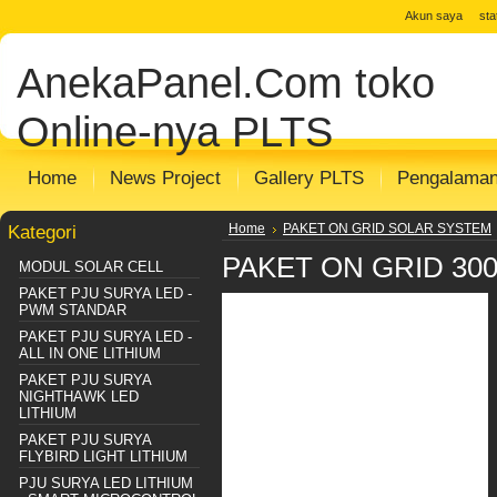
Akun saya
st
AnekaPanel.Com
toko
Online-nya PLTS
Home
News Project
Gallery PLTS
Pengalama
Kategori
Home
PAKET ON GRID SOLAR SYSTEM
PAKET ON GRID 30
MODUL SOLAR CELL
PAKET PJU SURYA LED -
PWM STANDAR
PAKET PJU SURYA LED -
ALL IN ONE LITHIUM
PAKET PJU SURYA
NIGHTHAWK LED
LITHIUM
PAKET PJU SURYA
FLYBIRD LIGHT LITHIUM
PJU SURYA LED LITHIUM