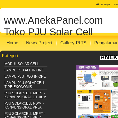
jual solar cell
Distributor Solar Cell
Toko
Akun saya
st
Panel
Toko Solar Panel
agen solar pan
www.AnekaPanel.com
panel surya
Distributor PJU Surya
Pake
Sentralisasi
Distributor SHS SISTEM
m
Toko PJU Solar Cell
Home
News Project
Gallery PLTS
Pengalama
Kategori
ANEK
MODUL SOLAR CELL
LAMPU PJU ALL IN ONE
LAMPU PJU TWO IN ONE
LAMPU PJU SOLARCELL
TIPE EKONOMIS
PJU SOLARCELL MPPT -
KONVENSIONAL LITHIUM
PJU SOLARCELL PWM -
KONVENSIONAL VRLA
PJU SOLARCELL MPPT -
KONVENSIONAL VRLA