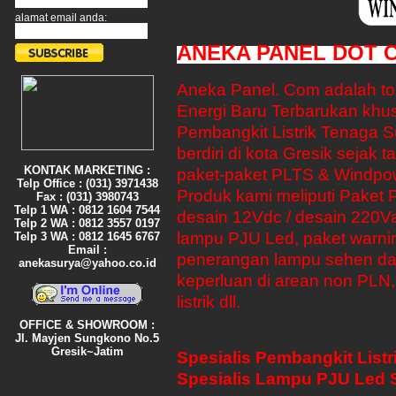
alamat email anda:
ANEKA PANEL DOT 
Aneka Panel. Com adalah t
Energi Baru Terbarukan khus
Pembangkit Listrik Tenaga 
berdiri di kota Gresik sejak
KONTAK MARKETING :
paket-paket PLTS & Windpow
Telp Office : (031) 3971438
Produk kami meliputi Paket
Fax : (031) 3980743
Telp 1 WA : 0812 1604 7544
desain 12Vdc / desain 220Vac
Telp 2 WA : 0812 3557 0197
lampu PJU Led, paket warnin
Telp 3 WA : 0812 1645 6767
Email :
penerangan lampu sehen dan
anekasurya@yahoo.co.id
keperluan di arean non PLN,
listrik dll.
OFFICE & SHOWROOM :
Jl. Mayjen Sungkono No.5
Gresik~Jatim
Spesialis Pembangkit List
Spesialis Lampu PJU Led 