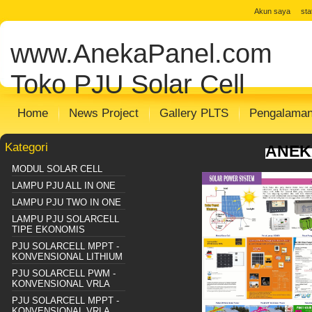
jual solar cell
Distributor Solar Cell
Toko
Akun saya
st
Panel
Toko Solar Panel
agen solar pan
www.AnekaPanel.com
panel surya
Distributor PJU Surya
Pake
Sentralisasi
Distributor SHS SISTEM
m
Toko PJU Solar Cell
Home
News Project
Gallery PLTS
Pengalama
Kategori
ANEK
MODUL SOLAR CELL
LAMPU PJU ALL IN ONE
LAMPU PJU TWO IN ONE
LAMPU PJU SOLARCELL
TIPE EKONOMIS
PJU SOLARCELL MPPT -
KONVENSIONAL LITHIUM
PJU SOLARCELL PWM -
KONVENSIONAL VRLA
PJU SOLARCELL MPPT -
KONVENSIONAL VRLA