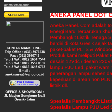
alamat email anda:
ANEKA PANEL DOT 
Aneka Panel. Com adalah t
Energi Baru Terbarukan khus
Pembangkit Listrik Tenaga 
berdiri di kota Gresik sejak
KONTAK MARKETING :
paket-paket PLTS & Windpow
Telp Office : (031) 3971438
Produk kami meliputi Paket
Fax : (031) 3980743
Telp 1 WA : 0812 1604 7544
desain 12Vdc / desain 220Vac
Telp 2 WA : 0812 3557 0197
lampu PJU Led, paket warnin
Telp 3 WA : 0812 1645 6767
Email :
penerangan lampu sehen dan
anekasurya@yahoo.co.id
keperluan di arean non PLN,
listrik dll.
OFFICE & SHOWROOM :
Jl. Mayjen Sungkono No.5
Gresik~Jatim
Spesialis Pembangkit List
Spesialis Lampu PJU Led 