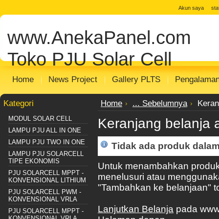
jual solar cell
Distributor Solar Cell
Toko
Akun saya
st
Panel
Toko Solar Panel
agen solar pan
www.AnekaPanel.com
panel surya
Distributor PJU Surya
Pake
Sentralisasi
Distributor SHS SISTEM
m
Toko PJU Solar Cell
Home
News Project
Gallery PLTS
Pengalama
Kategori
Home
... Sebelumnya
Keran
MODUL SOLAR CELL
Keranjang belanja 
LAMPU PJU ALL IN ONE
LAMPU PJU TWO IN ONE
Tidak ada produk dalam
LAMPU PJU SOLARCELL
TIPE EKONOMIS
Untuk menambahkan produk 
PJU SOLARCELL MPPT -
menelusuri atau menggunaka
KONVENSIONAL LITHIUM
"Tambahkan ke belanjaan" t
PJU SOLARCELL PWM -
KONVENSIONAL VRLA
Lanjutkan Belanja
pada www.
PJU SOLARCELL MPPT -
KONVENSIONAL VRLA