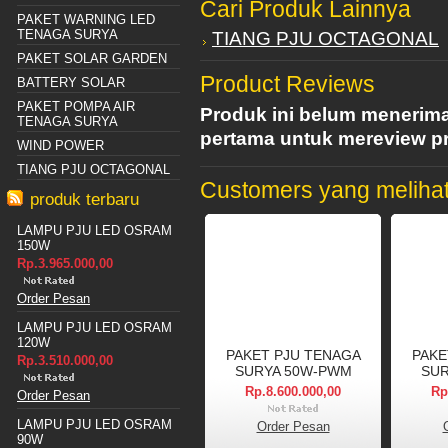
Cari Produk Lainnya
PAKET WARNING LED
TENAGA SURYA
TIANG PJU OCTAGONAL
PAKET SOLAR GARDEN
Product Reviews
BATTERY SOLAR
PAKET POMPA AIR
Produk ini belum menerima
TENAGA SURYA
pertama untuk mereview pr
WIND POWER
TIANG PJU OCTAGONAL
Customers yang melihat 
produk terbaru
LAMPU PJU LED OSRAM
150W
Rp.3.965.000,00
Order Pesan
LAMPU PJU LED OSRAM
120W
PAKET PJU TENAGA
PAKE
Rp.3.510.000,00
SURYA 50W-PWM
SUR
Rp.8.600.000,00
Rp
Order Pesan
LAMPU PJU LED OSRAM
Order Pesan
90W