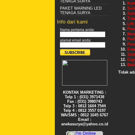
TENAGA SURYA
Kom
PAKET WARNING LED
Sola
TENAGA SURYA
Sola
Tid
Info dari kami
Life
Peng
Nama pertama anda:
Meng
Per
alamat email anda:
Pen
Este
Sis
Cup 
Beb
Tidak ad
KONTAK MARKETING :
Telp 1 : (031) 3971438
Fax : (031) 3980743
Telp 3 : 0812 1604 7544
Telp 4 : 0812 3557 0197
WA/SMS : 0812 1645 6767
Email :
anekasurya@yahoo.co.id