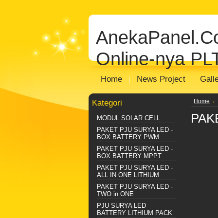
jual solar cell
Distributor Solar Cell
Toko
panel
jual panel surya
distributor panel
AnekaPanel.
Distributor Plts Sentralisasi
Distributo
Online-nya PL
Home
News Project
Gall
Kategori
Home
PAK
MODUL SOLAR CELL
PAKET PJU SURYA LED -
BOX BATTERY PWM
PAKET PJU SURYA LED -
BOX BATTERY MPPT
PAKET PJU SURYA LED -
ALL IN ONE LITHIUM
PAKET PJU SURYA LED -
TWO in ONE
PJU SURYA LED
BATTERY LITHIUM PACK