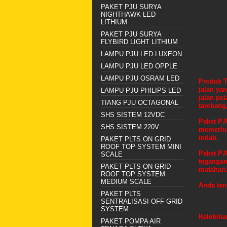
PAKET PJU SURYA
NIGHTHAWK LED
LITHIUM
PAKET PJU SURYA
FLYBIRD LIGHT LITHIUM
LAMPU PJU LED LUXEON
LAMPU PJU LED OPPLE
LAMPU PJU OSRAM LED
Produk T
jalan ya
LAMPU PJU PHILIPS LED
jalan pe
TIANG PJU OCTAGONAL
tambang,
SHS SISTEM 12VDC
Paket PJ
SHS SISTEM 220V
memerluk
indah.
PAKET PLTS ON GRID
ROOF TOP SYSTEM MINI
Paket PJ
SCALE
tegangan
PAKET PLTS ON GRID
matahari
ROOF TOP SYSTEM
MEDIUM SCALE
Anda tan
PAKET PLTS
SENTRALISASI OFF GRID
SYSTEM
Kelebiha
PAKET POMPA AIR