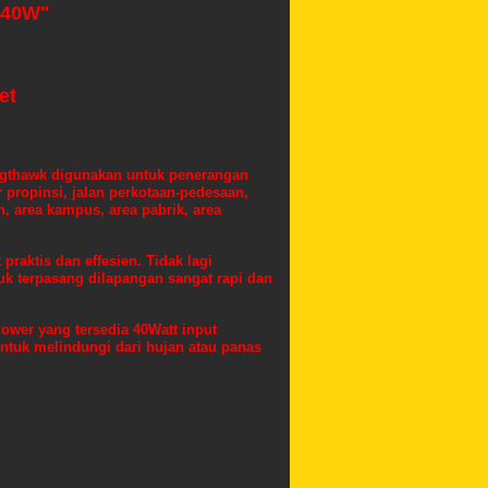
 40W"
et
igthawk digunakan untuk penerangan
 propinsi, jalan perkotaan-pedesaan,
n, area kampus, area pabrik, area
praktis dan effesien. Tidak lagi
uk terpasang dilapangan sangat rapi dan
wer yang tersedia 40Watt input
ntuk melindungi dari hujan atau panas