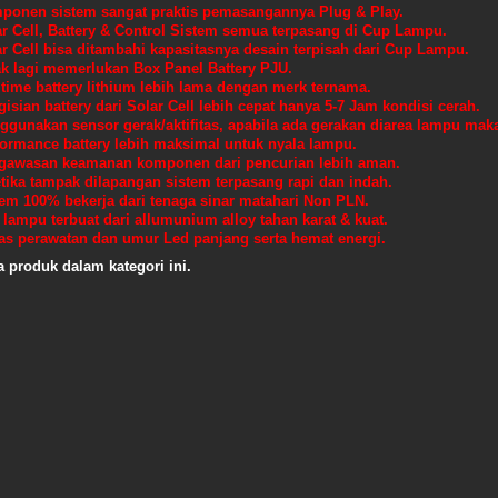
ponen sistem sangat praktis pemasangannya Plug & Play.
r Cell, Battery & Control Sistem semua terpasang di Cup Lampu.
r Cell bisa ditambahi kapasitasnya desain terpisah dari Cup Lampu.
ak lagi memerlukan Box Panel Battery PJU.
 time battery lithium lebih lama dengan merk ternama.
isian battery dari Solar Cell lebih cepat hanya 5-7 Jam kondisi cerah.
gunakan sensor gerak/aktifitas, apabila ada gerakan diarea lampu maka
formance battery lebih maksimal untuk nyala lampu.
gawasan keamanan komponen dari pencurian lebih aman.
tika tampak dilapangan sistem terpasang rapi dan indah.
tem 100% bekerja dari tenaga sinar matahari Non PLN.
lampu terbuat dari allumunium alloy tahan karat & kuat.
as perawatan dan umur Led panjang serta hemat energi.
a produk dalam kategori ini.