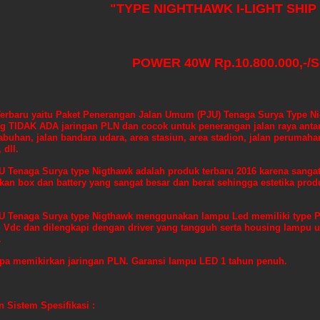
"TYPE NIGHTHAWK I-LIGHT SHIP
POWER 40W Rp.10.800.000,-/S
erbaru yaitu Paket Penerangan Jalan Umum (PJU) Tenaga Surya Type N
ng TIDAK ADA jaringan PLN dan cocok untuk penerangan jalan raya antar
labuhan, jalan bandara udara, area stasiun, area stadion, jalan perumaha
 dll.
U Tenaga Surya type
Nigthawk
adalah produk terbaru 2016 karena sangat 
an box dan battery yang sangat besar dan berat sehingga estetika prod
U Tenaga Surya type
Nigthawk
menggunakan lampu Led memiliki type Po
 Vdc dan dilengkapi dengan driver yang tangguh serta housing lampu u
.
pa memikirkan jaringan PLN. Garansi lampu LED 1 tahun penuh.
n Sistem Spesifikasi :