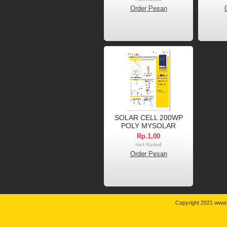
Order Pesan
SOLAR CELL 200WP
POLY MYSOLAR
Rp.1,00
Order Pesan
Copyright 2021 www.