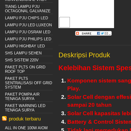
TIANG LAMPU PJU
OCTAGONAL GALVANIZE
LAMPU PJU CHIPS LED
LAMPU PJU LED LUXEON
LAMPU PJU OSRAM LED
LAMPU PJU PHILIPS LED
LAMPU HIGHBAY LED
SHS LAMPU SEHEN
Deskripsi Produk
SHS SISTEM 220V
Kelebihan Sistem Spesi
PAKET PLTS ON GRID
ROOF TOP
PAKET PLTS
Komponen sistem sanga
SENTRALISASI OFF GRID
SYSTEM
Play.
PAKET POMPA AIR
Solar Cell dengan effesi
TENAGA SURYA
sampai 20 tahun
PAKET WARNING LED
TENAGA SURYA
Solar Cell
kapasitas leb
produk terbaru
Battery & Control Sist
ALL IN ONE 100W AIOM
Tidak lagi memerlukan 