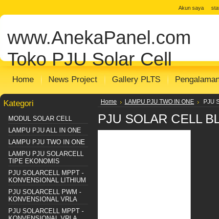
jual solar cell
Distributor Solar Cell
Toko
Akun saya
st
Panel
Toko Solar Panel
agen solar pan
www.AnekaPanel.com
panel surya
Distributor PJU Surya
Pake
Sentralisasi
Distributor SHS SISTEM
m
Toko PJU Solar Cell
Home
News Project
Gallery PLTS
Pengalama
Kategori
Home
LAMPU PJU TWO IN ONE
PJU S
PJU SOLAR CELL B
MODUL SOLAR CELL
LAMPU PJU ALL IN ONE
LAMPU PJU TWO IN ONE
LAMPU PJU SOLARCELL
TIPE EKONOMIS
PJU SOLARCELL MPPT -
KONVENSIONAL LITHIUM
PJU SOLARCELL PWM -
KONVENSIONAL VRLA
PJU SOLARCELL MPPT -
KONVENSIONAL VRLA