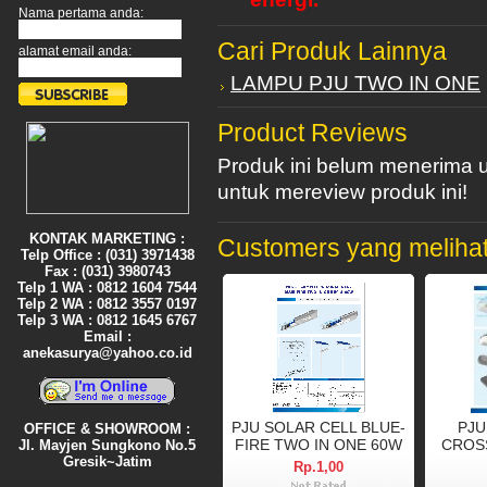
Nama pertama anda:
Cari Produk Lainnya
alamat email anda:
LAMPU PJU TWO IN ONE
Product Reviews
Produk ini belum menerima 
untuk mereview produk ini!
KONTAK MARKETING :
Customers yang melihat 
Telp Office : (031) 3971438
Fax : (031) 3980743
Telp 1 WA : 0812 1604 7544
Telp 2 WA : 0812 3557 0197
Telp 3 WA : 0812 1645 6767
Email :
anekasurya@yahoo.co.id
PJU SOLAR CELL BLUE-
PJU
OFFICE & SHOWROOM :
FIRE TWO IN ONE 60W
CROS
Jl. Mayjen Sungkono No.5
Gresik~Jatim
Rp.1,00