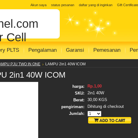
 Solar Cell
jual solar panel
Distributor 
Akun saya
status pesanan
daftar yang di inginkan
Gift Certificat
 surya
toko panel surya
Distributor PJU
el.com
r SHS SISTEM
modul solar panel
modul s
 Cell
ery PLTS
Pengalaman
Garansi
Pemesanan
Pe
AMPU PJU TWO IN ONE
LAMPU 2in1 40W ICOM
U 2in1 40W ICOM
Rp.1,00
harga:
2in1 40W
SKU:
30,00 KGS
Berat:
Dihitung di checkout
pengiriman:
Jumlah: