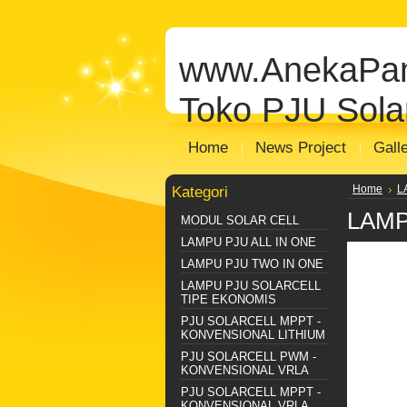
jual solar cell
Distributor Solar Cell
Toko
panel
jual panel surya
distributor panel
www.AnekaPan
Distributor Plts Sentralisasi
Distributo
Toko PJU Solar
Home
News Project
Gall
Kategori
Home
L
LAMP
MODUL SOLAR CELL
LAMPU PJU ALL IN ONE
LAMPU PJU TWO IN ONE
LAMPU PJU SOLARCELL
TIPE EKONOMIS
PJU SOLARCELL MPPT -
KONVENSIONAL LITHIUM
PJU SOLARCELL PWM -
KONVENSIONAL VRLA
PJU SOLARCELL MPPT -
KONVENSIONAL VRLA