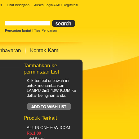
Solar Panel
Toko Solar Panel
agen solar
es
Lihat Belanjaan
Akses Login
ATAU
Registrasi
 Surya
Paket Warning Led Surya
olar cell
Pencarian lanjut
|
Tips Pencarian
mbayaran
Kontak Kami
Tambahkan ke
permintaan List
Klik tombol di bawah ini
untuk menambahkan
LAMPU 2in1 40W ICOM ke
daftar keinginan anda.
Produk Terkait
ALL IN ONE 60W ICOM
Rp.1,00