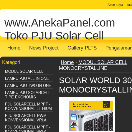
jual solar cell
Distributor Solar Cell
Toko
Akun saya
st
Panel
Toko Solar Panel
agen solar pan
www.AnekaPanel.com
panel surya
Distributor PJU Surya
Pake
Sentralisasi
Distributor SHS SISTEM
m
Toko PJU Solar Cell
Home
News Project
Gallery PLTS
Pengalama
Kategori
Home
MODUL SOLAR CELL
MONOCRYSTALLINE
MODUL SOLAR CELL
SOLAR WORLD 3
LAMPU PJU ALL IN ONE
LAMPU PJU TWO IN ONE
MONOCRYSTALLI
LAMPU PJU SOLARCELL
TIPE EKONOMIS
PJU SOLARCELL MPPT -
KONVENSIONAL LITHIUM
PJU SOLARCELL PWM -
KONVENSIONAL VRLA
PJU SOLARCELL MPPT -
KONVENSIONAL VRLA