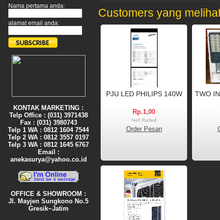
Nama pertama anda:
Customers yang melihat 
alamat email anda:
PJU LED PHILIPS 140W
TWO I
KONTAK MARKETING :
Rp.1,00
Telp Office : (031) 3971438
Fax : (031) 3980743
Order Pesan
Telp 1 WA : 0812 1604 7544
Telp 2 WA : 0812 3557 0197
Telp 3 WA : 0812 1645 6767
Email :
anekasurya@yahoo.co.id
OFFICE & SHOWROOM :
Jl. Mayjen Sungkono No.5
Gresik~Jatim