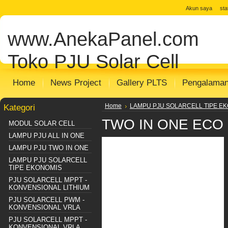
jual solar cell
Distributor Solar Cell
Toko
Akun saya
st
Panel
Toko Solar Panel
agen solar pan
www.AnekaPanel.com
panel surya
Distributor PJU Surya
Pake
Sentralisasi
Distributor SHS SISTEM
m
Toko PJU Solar Cell
Home
News Project
Gallery PLTS
Pengalama
Kategori
Home
LAMPU PJU SOLARCELL TIPE E
TWO IN ONE ECO 
MODUL SOLAR CELL
LAMPU PJU ALL IN ONE
LAMPU PJU TWO IN ONE
LAMPU PJU SOLARCELL
TIPE EKONOMIS
PJU SOLARCELL MPPT -
KONVENSIONAL LITHIUM
PJU SOLARCELL PWM -
KONVENSIONAL VRLA
PJU SOLARCELL MPPT -
KONVENSIONAL VRLA