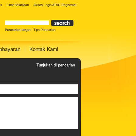
Solar Panel
Toko Solar Panel
agen solar
es
Lihat Belanjaan
Akses Login
ATAU
Registrasi
 Surya
Paket Warning Led Surya
olar cell
Pencarian lanjut
|
Tips Pencarian
mbayaran
Kontak Kami
Tunjukan di pencarian