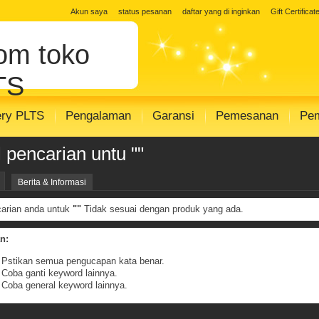
 Solar Cell
jual solar panel
Distributor 
Akun saya
status pesanan
daftar yang di inginkan
Gift Certificat
 surya
toko panel surya
Distributor PJU
Com
toko
r SHS SISTEM
modul solar panel
modul s
TS
ery PLTS
Pengalaman
Garansi
Pemesanan
Pe
l pencarian untu ""
Berita & Informasi
arian anda untuk
""
Tidak sesuai dengan produk yang ada.
n:
Pstikan semua pengucapan kata benar.
Coba ganti keyword lainnya.
Coba general keyword lainnya.