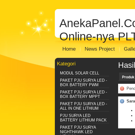
jual solar cell
Distributor Solar Cell
Toko
panel
jual panel surya
distributor panel
AnekaPanel.
Distributor Plts Sentralisasi
Distributo
Online-nya PL
Home
News Project
Gall
Kategori
Hasi
MODUL SOLAR CELL
Produk
PAKET PJU SURYA LED -
BOX BATTERY PWM
Penc
PAKET PJU SURYA LED -
BOX BATTERY MPPT
Sara
PAKET PJU SURYA LED -
ALL IN ONE LITHIUM
PJU SURYA LED
BATTERY LITHIUM PACK
PAKET PJU SURYA
NIGHTHAWK LED